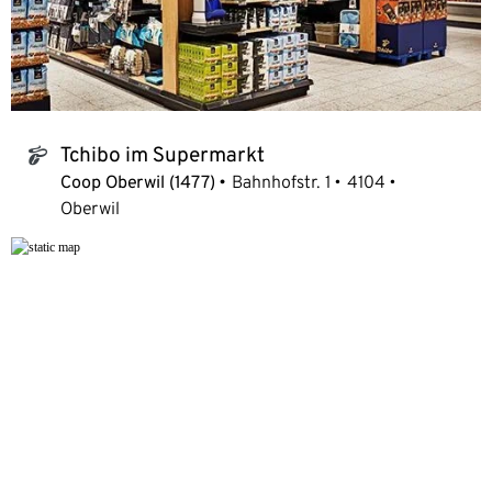
Tchibo im Supermarkt
tchibo_logo
Coop Oberwil (1477)
Bahnhofstr. 1
4104
Oberwil