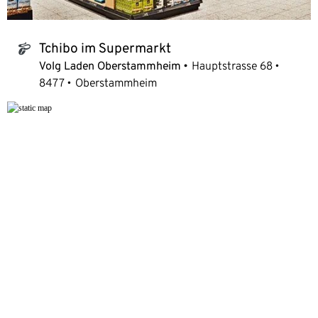
Tchibo im Supermarkt
tchibo_logo
Volg Laden Oberstammheim
Hauptstrasse 68
8477
Oberstammheim