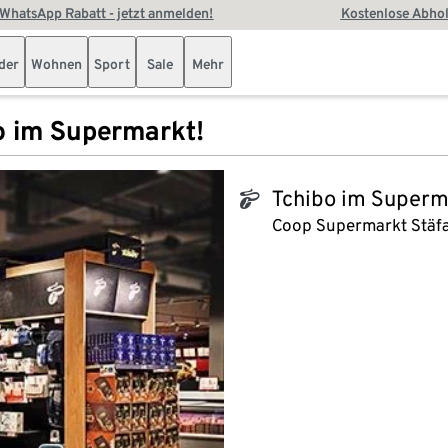
WhatsApp Rabatt - jetzt anmelden!
Kostenlose Abhol
der
Wohnen
Sport
Sale
Mehr
o im Supermarkt!
Tchibo im Superm
tchibo_logo
Coop Supermarkt Stäfa