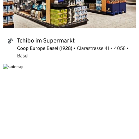
Tchibo im Supermarkt
tchibo_logo
Coop Europe Basel (1928)
Clarastrasse 41
4058
Basel