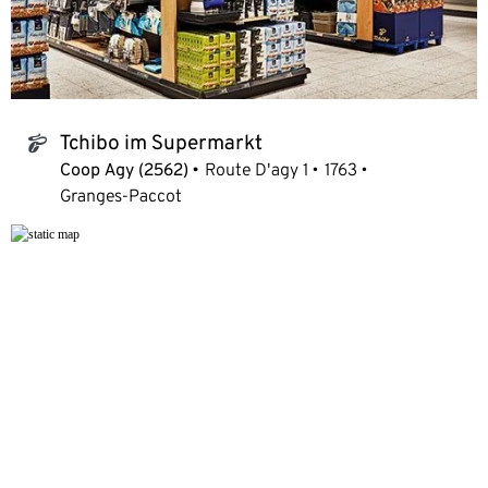
Tchibo im Supermarkt
tchibo_logo
Coop Agy (2562)
Route D'agy 1
1763
Granges-Paccot