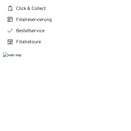
click_collect
Click & Collect
click_reserve_store
Filialreservierung
checkmark
Bestellservice
store_return
Filialretoure