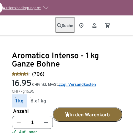
Aktionsbedingungen*
Suche
Aromatico Intenso - 1 kg
Ganze Bohne
(706)
16.95
inkl. MwSt.
zzgl. Versandkosten
CHF
CHF/kg
16.95
1 kg
6 x 1 kg
Anzahl
In den Warenkorb
Auf Lager