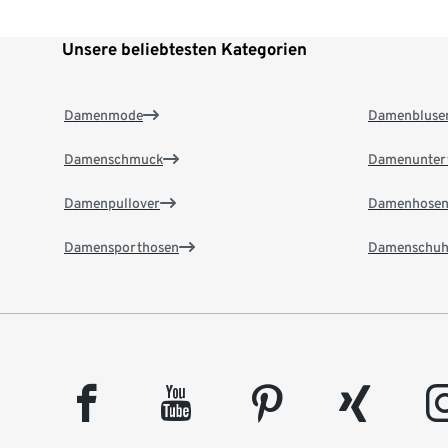
Unsere beliebtesten Kategorien
Damenmode
Damenbluse
Damenschmuck
Damenunter
Damenpullover
Damenhose
Damensporthosen
Damenschuh
facebook
youtube
pinterest
xing
insta