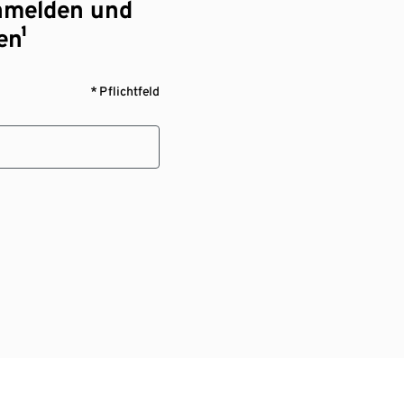
nmelden und
en¹
* Pflichtfeld