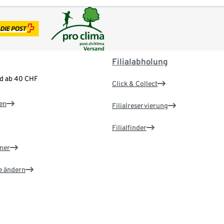
Filialabholung
nd ab 40 CHF
Click & Collect
en
Filialreservierung
Filialfinder
ner
e ändern