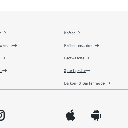
n
Kaffee
wäsche
Kaffeemaschinen
n
Bettwäsche
e
Sportgeräte
Balkon- & Gartenmöbel
gram
appleinc
android