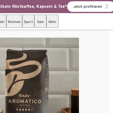
ikeln Röstkaffee, Kapseln & Tee*
Jetzt profitieren
der
Wohnen
Sport
Sale
Mehr