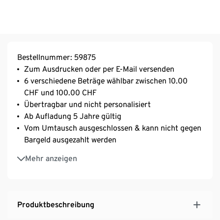
Bestellnummer: 59875
Zum Ausdrucken oder per E-Mail versenden
6 verschiedene Beträge wählbar zwischen 10.00
CHF und 100.00 CHF
Übertragbar und nicht personalisiert
Ab Aufladung 5 Jahre gültig
Vom Umtausch ausgeschlossen & kann nicht gegen
Bargeld ausgezahlt werden
Nach Eingang der Bestellung erhalten Sie eine
Mehr anzeigen
Bestelleingangsbestätigung per E-Mail. Die
Geschenkkarte wird nach Eingang Ihrer Zahlung
innerhalb von 45 Minuten mit einer separaten E-
Mail an die angegebene E-Mailadresse verschickt.
Produktbeschreibung
Bitte beachten Sie, dass Sie online pro Bestellung