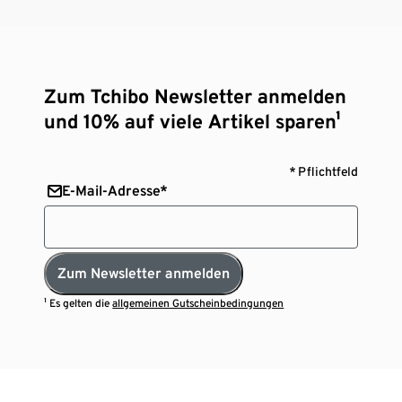
nur eine Geschenkkarte kaufen können. Sofern sich
bereits eine Geschenkkarte im Warenkorb befindet,
wird diese mit einer neuen Geschenkkarte
überschrieben.
Zum Tchibo Newsletter anmelden
Mehr Infos zur Geschenkkarte finden Sie hier:
https://www.tchibo.ch/geschenkkarte
und 10% auf viele Artikel sparen¹
* Pflichtfeld
E-Mail-Adresse*
Zum Newsletter anmelden
¹ Es gelten die
allgemeinen Gutscheinbedingungen