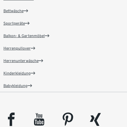
Bettwäsche
Sportgeräte
Balkon- & Gartenmöbel
Herrenpullover
Herrenunterwäsche
Kinderkleidung
Babykleidung
facebook
youtube
pinterest
xing