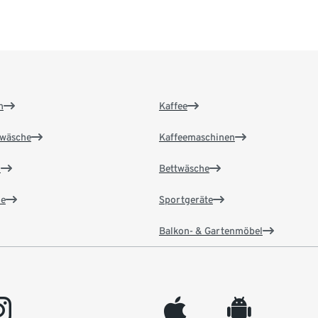
n
Kaffee
wäsche
Kaffeemaschinen
n
Bettwäsche
e
Sportgeräte
Balkon- & Gartenmöbel
gram
appleinc
android