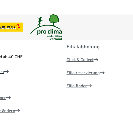
Filialabholung
nd ab 40 CHF
Click & Collect
en
Filialreservierung
Filialfinder
ner
e ändern