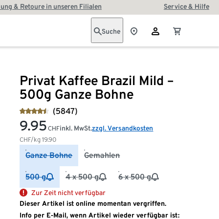
ung & Retoure in unseren Filialen
Service & Hilfe
Suche
Privat Kaffee Brazil Mild –
500g Ganze Bohne
(5847)
9.95
inkl. MwSt.
zzgl. Versandkosten
CHF
CHF/kg
19.90
Ganze Bohne
Gemahlen
500 g
4 x 500 g
6 x 500 g
Zur Zeit nicht verfügbar
Dieser Artikel ist online momentan vergriffen.
Info per E-Mail, wenn Artikel wieder verfügbar ist: