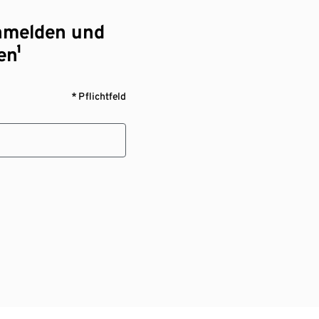
nmelden und
en¹
* Pflichtfeld