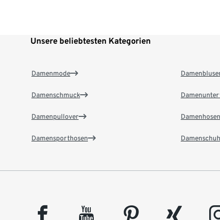
Unsere beliebtesten Kategorien
Damenmode
Damenbluse
Damenschmuck
Damenunter
Damenpullover
Damenhose
Damensporthosen
Damenschuh
facebook
youtube
pinterest
xing
insta