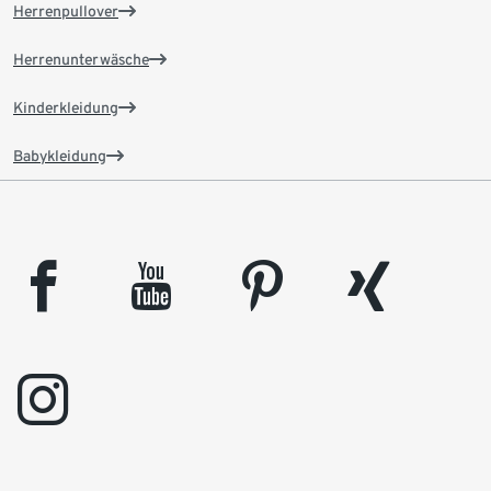
Herrenpullover
Herrenunterwäsche
Kinderkleidung
Babykleidung
facebook
youtube
pinterest
xing
instagram