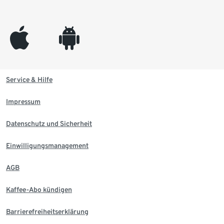
appleinc
android
Service & Hilfe
Impressum
Datenschutz und Sicherheit
Einwilligungsmanagement
AGB
Kaffee-Abo kündigen
Barrierefreiheitserklärung