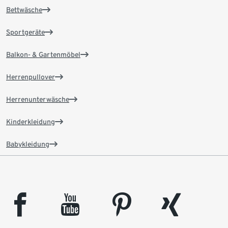
Bettwäsche
Sportgeräte
Balkon- & Gartenmöbel
Herrenpullover
Herrenunterwäsche
Kinderkleidung
Babykleidung
facebook
youtube
pinterest
xing