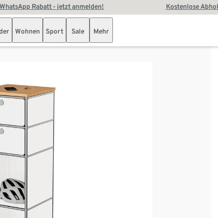
WhatsApp Rabatt - jetzt anmelden!
Kostenlose Abhol
der
Wohnen
Sport
Sale
Mehr