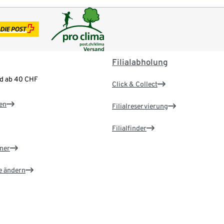
Filialabholung
nd ab 40 CHF
Click & Collect
en
Filialreservierung
Filialfinder
ner
e ändern