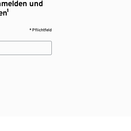
nmelden und
en¹
* Pflichtfeld