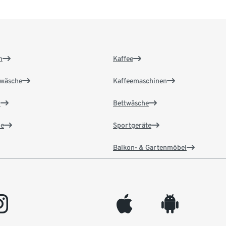
n
Kaffee
wäsche
Kaffeemaschinen
n
Bettwäsche
e
Sportgeräte
Balkon- & Gartenmöbel
gram
appleinc
android