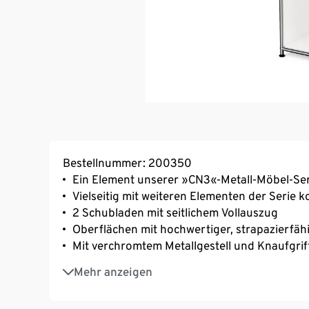
Bestellnummer: 200350
Ein Element unserer »CN3«-Metall-Möbel-Ser
Vielseitig mit weiteren Elementen der Serie 
2 Schubladen mit seitlichem Vollauszug
Oberflächen mit hochwertiger, strapazierfäh
Mit verchromtem Metallgestell und Knaufgrif
Inkl. höhenverstellbarer Kunststofffüsse – 
Mehr anzeigen
Deckelplatte mit hochwertigem, strapazierfä
Hinweis zu den Schubladen zu finden unter