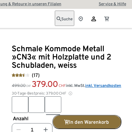
ung & Retoure in unseren Filialen
Service & Hilfe
Suche
Schmale Kommode Metall
»CN3« mit Holzplatte und 2
Schubladen, weiss
(17)
379.00
499.00
inkl. MwSt.
inkl. Versandkosten
CHF
CHF
30-Tage-Bestpreis:
379.00
CHF
Anzahl
In den Warenkorb