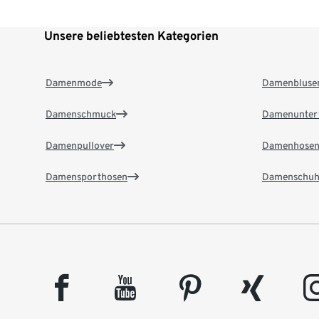
Unsere beliebtesten Kategorien
Damenmode
Damenbluse
Damenschmuck
Damenunter
Damenpullover
Damenhose
Damensporthosen
Damenschuh
facebook
youtube
pinterest
xing
insta