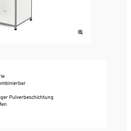
ie
kombinierbar
iger Pulverbeschichtung
fen
fester Stand auch auf unebenen Flächen
higem Echtholzfurnier
 den Downloads