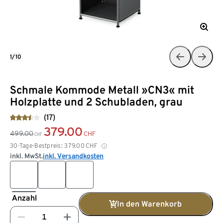
1/10
Schmale Kommode Metall »CN3« mit
Holzplatte und 2 Schubladen, grau
(17)
379.00
499.00
CHF
CHF
30-Tage-Bestpreis:
379.00
CHF
inkl. MwSt.
inkl. Versandkosten
Anzahl
In den Warenkorb