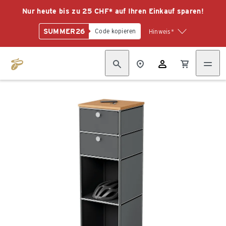
Nur heute bis zu 25 CHF* auf Ihren Einkauf sparen!
SUMMER26
Code kopieren
Hinweis*