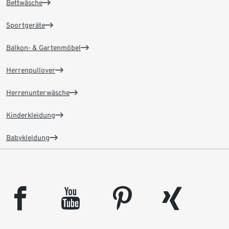
Bettwäsche
Sportgeräte
Balkon- & Gartenmöbel
Herrenpullover
Herrenunterwäsche
Kinderkleidung
Babykleidung
facebook
youtube
pinterest
xing