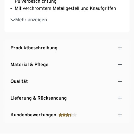
Pulverbeschichtung
Mit verchromtem Metallgestell und Knaufgriffen
Inkl. höhenverstellbarer Kunststofffüsse – fester
Mehr anzeigen
Stand auch auf unebenen Flächen
Deckelplatte mit hochwertigem, strapazierfähigem
Echtholzfurnier
Hinweis zu den Schubladen zu finden unter den
Produktbeschreibung
Downloads
Material & Pflege
Qualität
Lieferung & Rücksendung
Kundenbewertungen