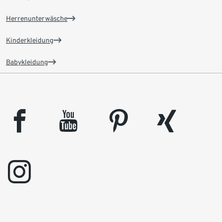
Herrenunterwäsche
Kinderkleidung
Babykleidung
facebook
youtube
pinterest
xing
instagram