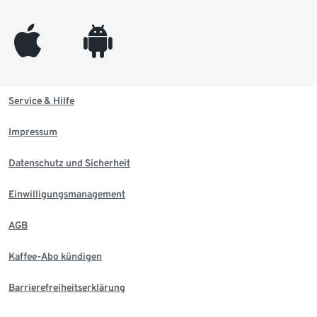
appleinc
android
Service & Hilfe
Impressum
Datenschutz und Sicherheit
Einwilligungsmanagement
AGB
Kaffee-Abo kündigen
Barrierefreiheitserklärung