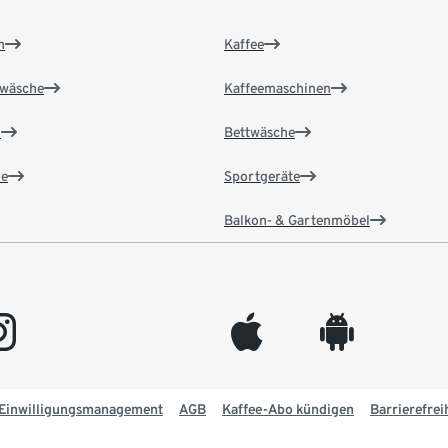
n
Kaffee
wäsche
Kaffeemaschinen
n
Bettwäsche
e
Sportgeräte
Balkon- & Gartenmöbel
gram
appleinc
android
Einwilligungsmanagement
AGB
Kaffee-Abo kündigen
Barrierefrei