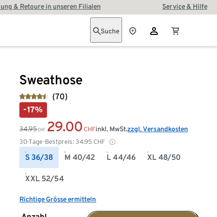
ung & Retoure in unseren Filialen
Service & Hilfe
Suche
Sweathose
(70)
-17%
29.00
34.95
inkl. MwSt.
zzgl. Versandkosten
CHF
CHF
30-Tage-Bestpreis:
34.95
CHF
S 36/38
M 40/42
L 44/46
XL 48/50
XXL 52/54
Richtige Grösse ermitteln
Anzahl