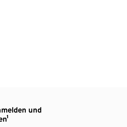
nmelden und
en¹