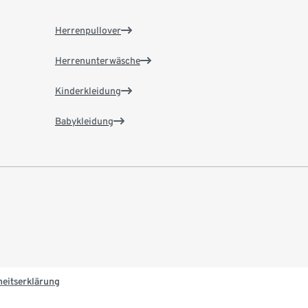
Herrenpullover
Herrenunterwäsche
Kinderkleidung
Babykleidung
heitserklärung