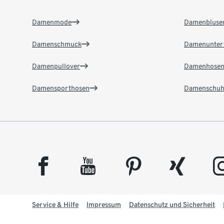
Damenmode
Damenbluse
Damenschmuck
Damenunter
Damenpullover
Damenhose
Damensporthosen
Damenschuh
facebook
youtube
pinterest
xing
insta
Service & Hilfe
Impressum
Datenschutz und Sicherheit