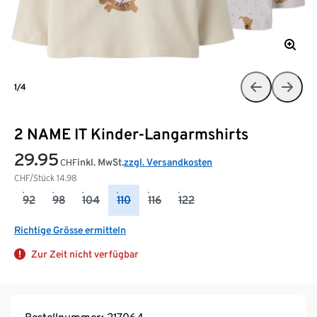
1/4
2 NAME IT Kinder-Langarmshirts
29.95
inkl. MwSt.
zzgl. Versandkosten
CHF
CHF/Stück
14.98
92
98
104
110
116
122
Richtige Grösse ermitteln
Zur Zeit nicht verfügbar