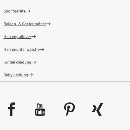
Sportgeräte
Balkon- & Gartenmöbel
Herrenpullover
Herrenunterwäsche
Kinderkleidung
Babykleidung
facebook
youtube
pinterest
xing