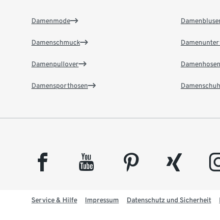
Damenmode
Damenbluse
Damenschmuck
Damenunter
Damenpullover
Damenhose
Damensporthosen
Damenschuh
facebook
youtube
pinterest
xing
insta
Service & Hilfe
Impressum
Datenschutz und Sicherheit