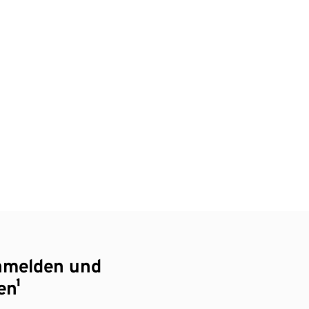
nmelden und
en¹