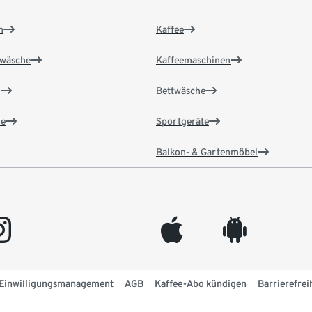
n
Kaffee
wäsche
Kaffeemaschinen
n
Bettwäsche
e
Sportgeräte
Balkon- & Gartenmöbel
gram
appleinc
android
Einwilligungsmanagement
AGB
Kaffee-Abo kündigen
Barrierefrei