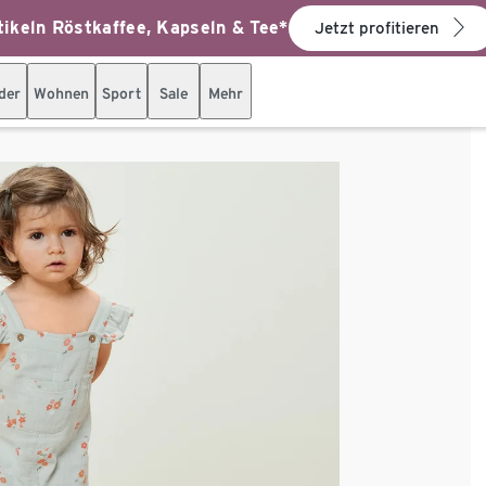
ikeln Röstkaffee, Kapseln & Tee*
Jetzt profitieren
der
Wohnen
Sport
Sale
Mehr