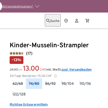
Aktionsbedingungen*
Suche
Kinder-Musselin-Strampler
(17)
-13%
13.00
24.95
inkl. MwSt.
zzgl. Versandkosten
CHF
CHF
30-Tage-Bestpreis:
15.00
CHF
62/68
74/80
86/92
98/104
110/116
122/128
Richtige Grösse ermitteln