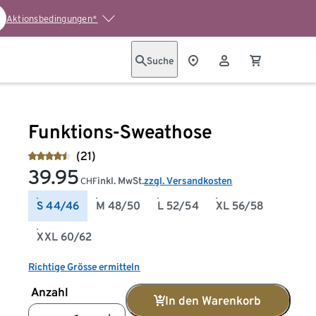
Aktionsbedingungen*
Suche
Funktions-Sweathose
(21)
39.95
inkl. MwSt.
zzgl. Versandkosten
CHF
S 44/46
M 48/50
L 52/54
XL 56/58
XXL 60/62
Richtige Grösse ermitteln
Anzahl
In den Warenkorb