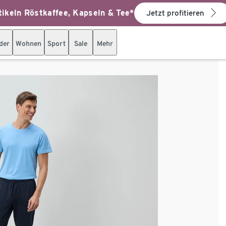
ikeln Röstkaffee, Kapseln & Tee*
Jetzt profitieren
der
Wohnen
Sport
Sale
Mehr