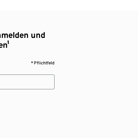
nmelden und
en¹
* Pflichtfeld