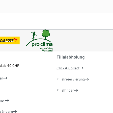
Filialabholung
nd ab 40 CHF
Click & Collect
en
Filialreservierung
Filialfinder
ner
e ändern