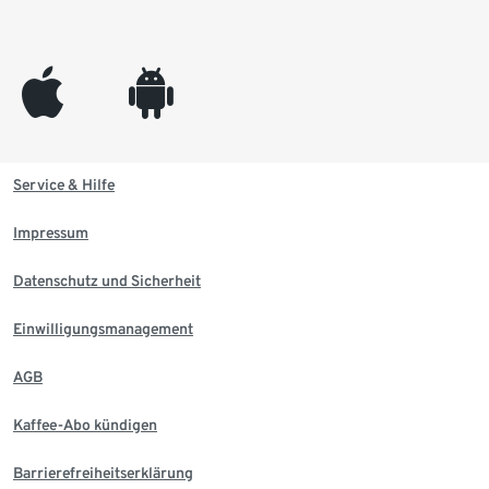
appleinc
android
Service & Hilfe
Impressum
Datenschutz und Sicherheit
Einwilligungsmanagement
AGB
Kaffee-Abo kündigen
Barrierefreiheitserklärung