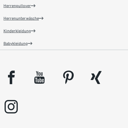
Herrenpullover
Herrenunterwäsche
Kinderkleidung
Babykleidung
facebook
youtube
pinterest
xing
instagram