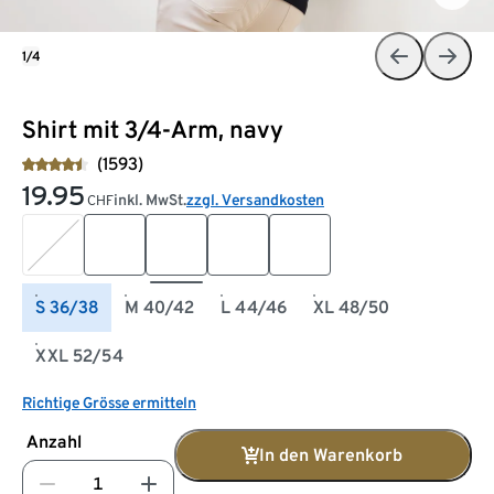
1/4
Shirt mit 3/4-Arm, navy
(1593)
19.95
inkl. MwSt.
zzgl. Versandkosten
CHF
S 36/38
M 40/42
L 44/46
XL 48/50
XXL 52/54
Richtige Grösse ermitteln
Anzahl
In den Warenkorb