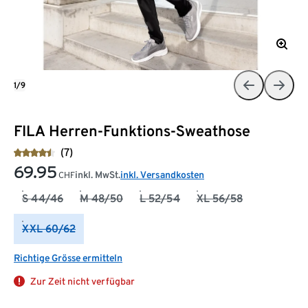
1/9
FILA Herren-Funktions-Sweathose
(7)
69.95
inkl. MwSt.
inkl. Versandkosten
CHF
S 44/46
M 48/50
L 52/54
XL 56/58
XXL 60/62
Richtige Grösse ermitteln
Zur Zeit nicht verfügbar