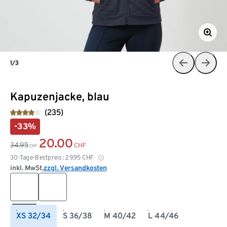
1/3
Kapuzenjacke, blau
(235)
-33%
20.00
34.95
CHF
CHF
30-Tage-Bestpreis:
29.95
CHF
inkl. MwSt.
zzgl. Versandkosten
XS 32/34
S 36/38
M 40/42
L 44/46