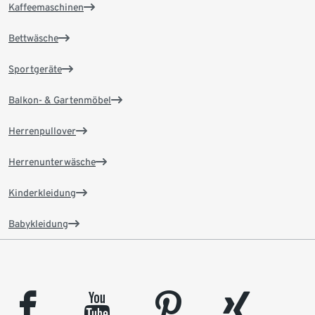
Kaffeemaschinen
Bettwäsche
Sportgeräte
Balkon- & Gartenmöbel
Herrenpullover
Herrenunterwäsche
Kinderkleidung
Babykleidung
facebook
youtube
pinterest
xing