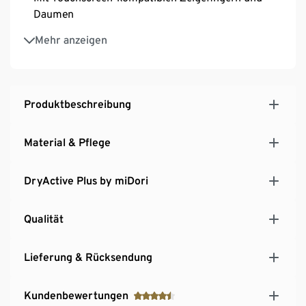
Daumen
Elastischer Bund mit weicher Bio-Baumwolle
Mehr anzeigen
Unisex
Softes, elastisches Material mit der Faser Creora® –
für optimale Bewegungsfreiheit
Produktbeschreibung
Material & Pflege
DryActive Plus by miDori
Qualität
Lieferung & Rücksendung
Kundenbewertungen