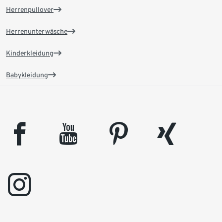
Herrenpullover
Herrenunterwäsche
Kinderkleidung
Babykleidung
facebook
youtube
pinterest
xing
instagram