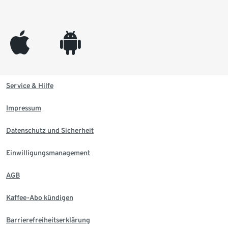
appleinc
android
Service & Hilfe
Impressum
Datenschutz und Sicherheit
Einwilligungsmanagement
AGB
Kaffee-Abo kündigen
Barrierefreiheitserklärung