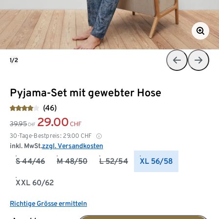
1/2
Pyjama-Set mit gewebter Hose
(46)
29.00
39.95
CHF
CHF
30-Tage-Bestpreis:
29.00
CHF
inkl. MwSt.
zzgl. Versandkosten
S 44/46
M 48/50
L 52/54
XL 56/58
XXL 60/62
Richtige Grösse ermitteln