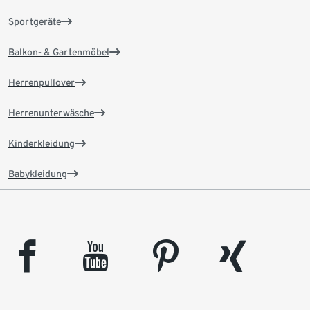
Sportgeräte
Balkon- & Gartenmöbel
Herrenpullover
Herrenunterwäsche
Kinderkleidung
Babykleidung
facebook
youtube
pinterest
xing