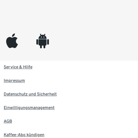
appleinc
android
Service & Hilfe
Impressum
Datenschutz und Sicherheit
Einwilligungsmanagement
AGB
Kaffee-Abo kündigen