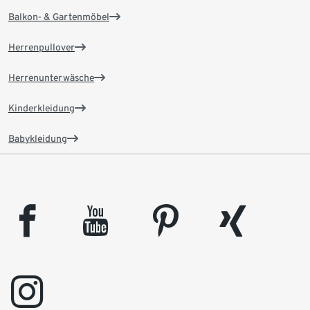
Balkon- & Gartenmöbel
Herrenpullover
Herrenunterwäsche
Kinderkleidung
Babykleidung
facebook
youtube
pinterest
xing
instagram