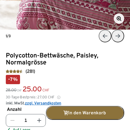
1/3
Polycotton-Bettwäsche, Paisley,
Normalgrösse
(281)
-7%
25.00
28.00
CHF
CHF
30-Tage-Bestpreis:
27.00
CHF
inkl. MwSt.
zzgl. Versandkosten
Anzahl
In den Warenkorb
Auf Lager