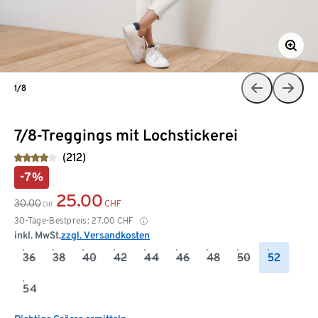
1/8
7/8-Treggings mit Lochstickerei
(212)
-7%
25.00
30.00
CHF
CHF
30-Tage-Bestpreis:
27.00
CHF
inkl. MwSt.
zzgl. Versandkosten
36
38
40
42
44
46
48
50
52
54