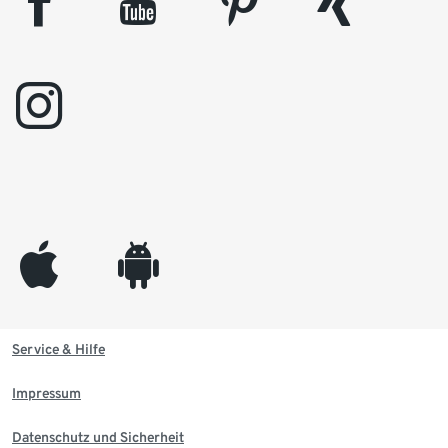
facebook
youtube
pinterest
xing
instagram
appleinc
android
Service & Hilfe
Impressum
Datenschutz und Sicherheit