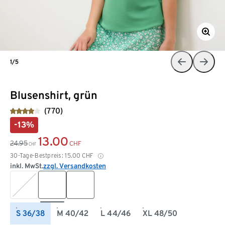
1/5
Blusenshirt, grün
(770)
-13%
13.00
24.95
CHF
CHF
30-Tage-Bestpreis:
15.00
CHF
inkl. MwSt.
zzgl. Versandkosten
S 36/38
M 40/42
L 44/46
XL 48/50