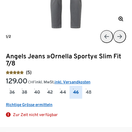
1/2
Angels Jeans »Ornella Sporty« Slim Fit
7/8
(5)
129.00
inkl. MwSt.
inkl. Versandkosten
CHF
36
38
40
42
44
46
48
Richtige Grösse ermitteln
Zur Zeit nicht verfügbar