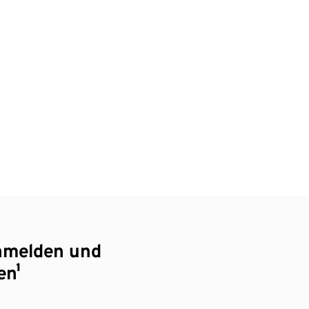
nmelden und
en¹