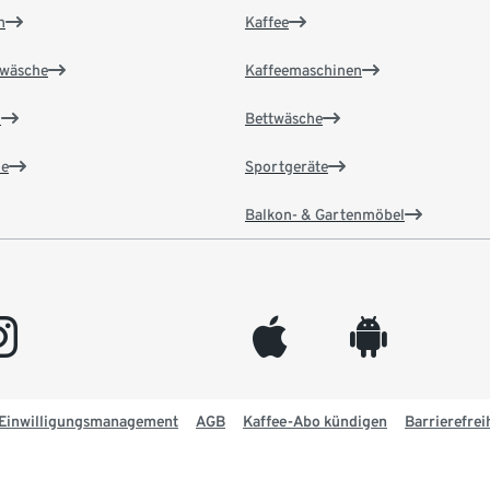
n
Kaffee
wäsche
Kaffeemaschinen
n
Bettwäsche
e
Sportgeräte
Balkon- & Gartenmöbel
gram
appleinc
android
Einwilligungsmanagement
AGB
Kaffee-Abo kündigen
Barrierefrei