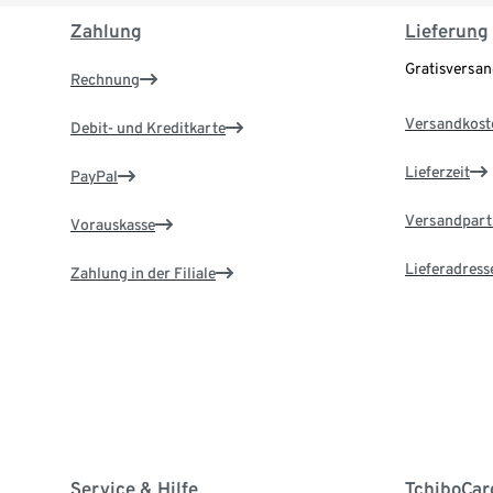
Zahlung
Lieferung
Gratisversa
Rechnung
Versandkost
Debit- und Kreditkarte
Lieferzeit
PayPal
Versandpart
Vorauskasse
Lieferadress
Zahlung in der Filiale
Service & Hilfe
TchiboCar