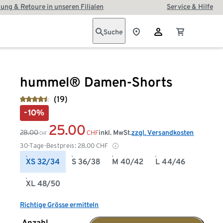
ung & Retoure in unseren Filialen
Service & Hilfe
Suche
hummel® Damen-Shorts
(19)
-10%
25.00
28.00
inkl. MwSt.
zzgl. Versandkosten
CHF
CHF
30-Tage-Bestpreis:
28.00
CHF
XS 32/34
S 36/38
M 40/42
L 44/46
XL 48/50
Richtige Grösse ermitteln
Anzahl