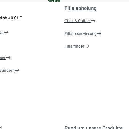
Filialabholung
nd ab 40 CHF
Click & Collect
en
Filialreservierung
Filialfinder
ner
e ändern
d
Rund um unsere Produkte