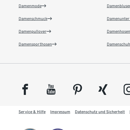
Damenmode
Damenbluse
Damenschmuck
Damenunter
Damenpullover
Damenhose
Damensporthosen
Damenschuh
facebook
youtube
pinterest
xing
insta
Service & Hilfe
Impressum
Datenschutz und Sicherheit