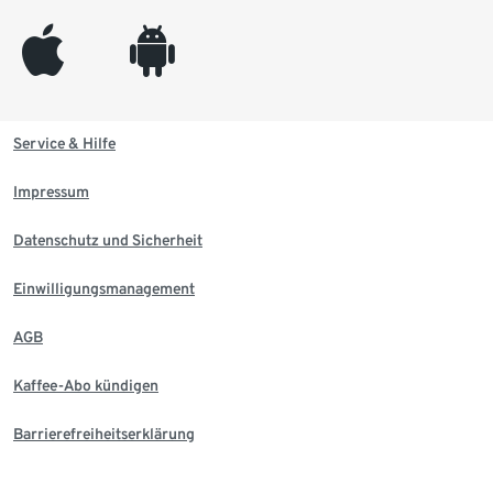
appleinc
android
Service & Hilfe
Impressum
Datenschutz und Sicherheit
Einwilligungsmanagement
AGB
Kaffee-Abo kündigen
Barrierefreiheitserklärung