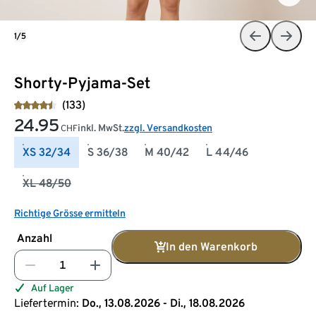
1/5
Shorty-Pyjama-Set
(133)
24.95
inkl. MwSt.
zzgl. Versandkosten
CHF
XS 32/34
S 36/38
M 40/42
L 44/46
XL 48/50
Richtige Grösse ermitteln
Anzahl
In den Warenkorb
Auf Lager
Liefertermin:
Do., 13.08.2026 - Di., 18.08.2026