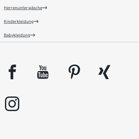
Herrenunterwäsche
Kinderkleidung
Babykleidung
facebook
youtube
pinterest
xing
instagram