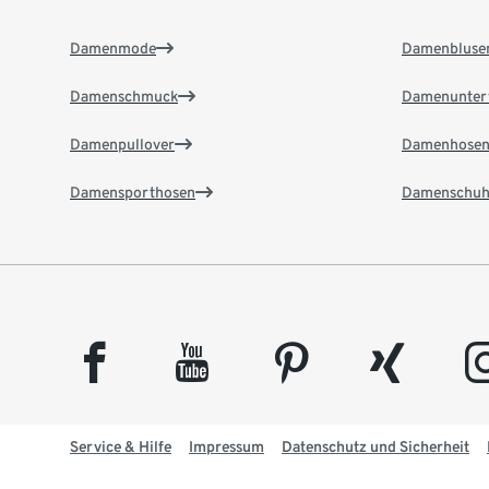
Damenmode
Damenbluse
Damenschmuck
Damenunter
Damenpullover
Damenhose
Damensporthosen
Damenschuh
facebook
youtube
pinterest
xing
insta
Service & Hilfe
Impressum
Datenschutz und Sicherheit