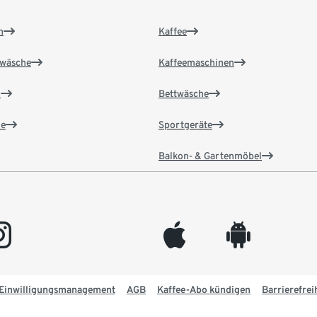
n
Kaffee
wäsche
Kaffeemaschinen
n
Bettwäsche
e
Sportgeräte
Balkon- & Gartenmöbel
gram
appleinc
android
Einwilligungsmanagement
AGB
Kaffee-Abo kündigen
Barrierefrei