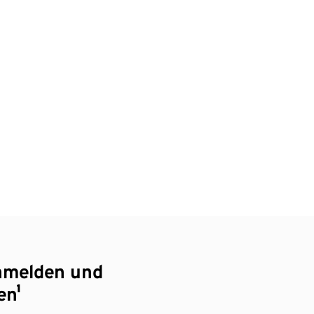
nmelden und
en¹