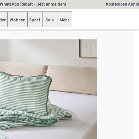
WhatsApp Rabatt - jetzt anmelden!
Kostenlose Abhol
der
Wohnen
Sport
Sale
Mehr