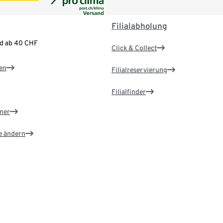
Filialabholung
nd ab 40 CHF
Click & Collect
en
Filialreservierung
Filialfinder
ner
e ändern