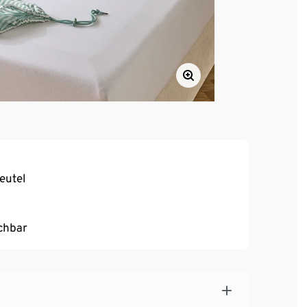
eutel
chbar