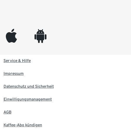
appleinc
android
Service & Hilfe
Impressum
Datenschutz und Sicherheit
Einwilligungsmanagement
AGB
Kaffee-Abo kündigen