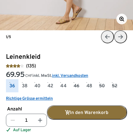
1/5
Leinenkleid
(135)
69.95
inkl. MwSt.
inkl. Versandkosten
CHF
36
38
40
42
44
46
48
50
52
Richtige Grösse ermitteln
Anzahl
In den Warenkorb
Auf Lager