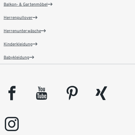
Balkon- & Gartenmöbel
Herrenpullover
Herrenunterwäsche
Kinderkleidung
Babykleidung
facebook
youtube
pinterest
xing
instagram