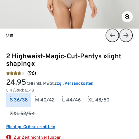
1/10
2 Highwaist-Magic-Cut-Pantys »light
shaping«
(96)
24.95
inkl. MwSt.
zzgl. Versandkosten
CHF
CHF/Stück
12.48
S 36/38
M 40/42
L 44/46
XL 48/50
XXL 52/54
Richtige Grösse ermitteln
Zur Zeit nicht verfügbar