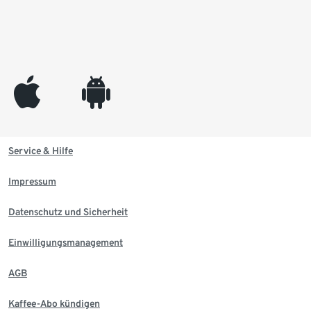
appleinc
android
Service & Hilfe
Impressum
Datenschutz und Sicherheit
Einwilligungsmanagement
AGB
Kaffee-Abo kündigen