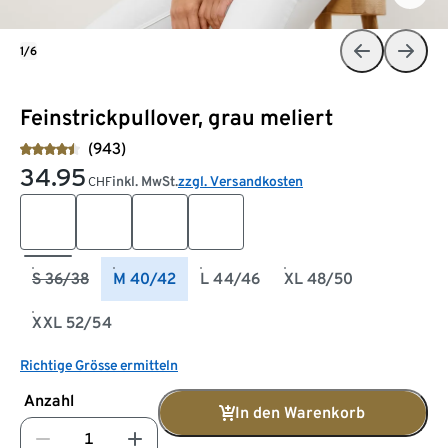
1/6
Feinstrickpullover, grau meliert
(943)
34.95
inkl. MwSt.
zzgl. Versandkosten
CHF
S 36/38
M 40/42
L 44/46
XL 48/50
XXL 52/54
Richtige Grösse ermitteln
Anzahl
In den Warenkorb