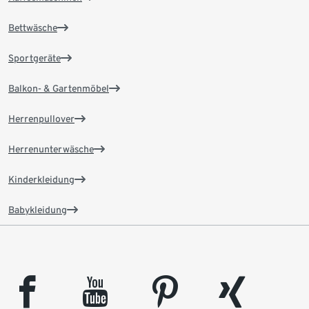
Bettwäsche
Sportgeräte
Balkon- & Gartenmöbel
Herrenpullover
Herrenunterwäsche
Kinderkleidung
Babykleidung
facebook
youtube
pinterest
xing