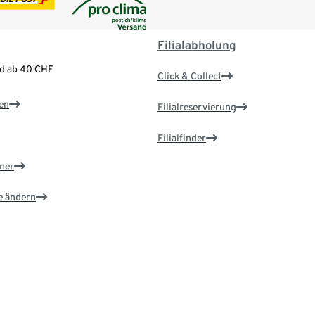
Filialabholung
nd ab 40 CHF
Click & Collect
en
Filialreservierung
Filialfinder
ner
e ändern