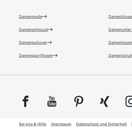
Damenmode
Damenbluse
Damenschmuck
Damenunter
Damenpullover
Damenhose
Damensporthosen
Damenschuh
facebook
youtube
pinterest
xing
insta
Service & Hilfe
Impressum
Datenschutz und Sicherheit