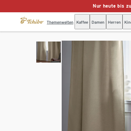
Nur heute bis z
Themenwelten
Kaffee
Damen
Herren
Kin