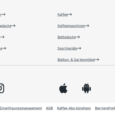
n
Kaffee
wäsche
Kaffeemaschinen
n
Bettwäsche
e
Sportgeräte
Balkon- & Gartenmöbel
gram
appleinc
android
Einwilligungsmanagement
AGB
Kaffee-Abo kündigen
Barrierefrei