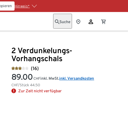
opieren
Hinweis*
Suche
2 Verdunkelungs-
Vorhangschals
(16)
89.00
inkl. MwSt.
inkl. Versandkosten
CHF
CHF/Stück
44.50
Zur Zeit nicht verfügbar