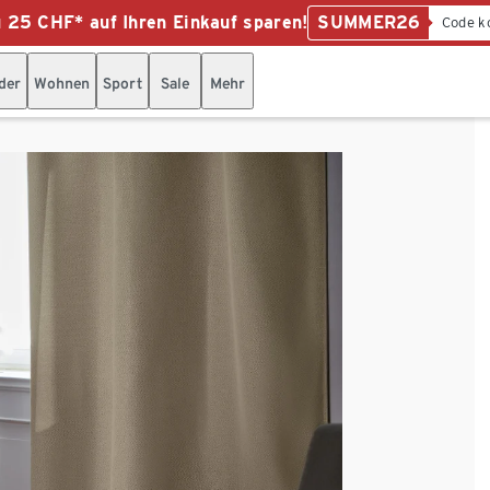
u 25 CHF* auf Ihren Einkauf sparen!
SUMMER26
Code k
der
Wohnen
Sport
Sale
Mehr