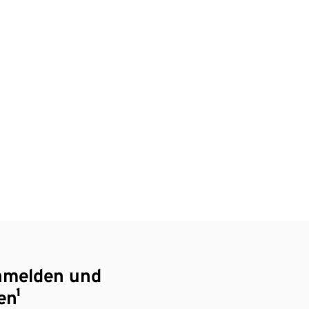
nmelden und
en¹