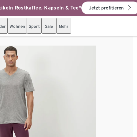
ikeln Röstkaffee, Kapseln & Tee*
Jetzt profitieren
der
Wohnen
Sport
Sale
Mehr