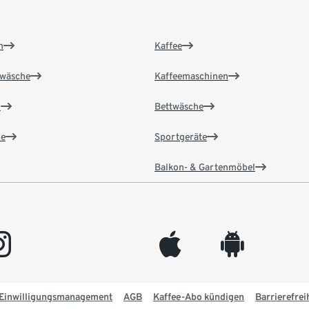
n
Kaffee
wäsche
Kaffeemaschinen
n
Bettwäsche
e
Sportgeräte
Balkon- & Gartenmöbel
gram
appleinc
android
Einwilligungsmanagement
AGB
Kaffee-Abo kündigen
Barrierefrei