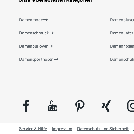
Damenmode
Damenbluse
Damenschmuck
Damenunter
Damenpullover
Damenhose
Damensporthosen
Damenschuh
facebook
youtube
pinterest
xing
insta
Service & Hilfe
Impressum
Datenschutz und Sicherheit