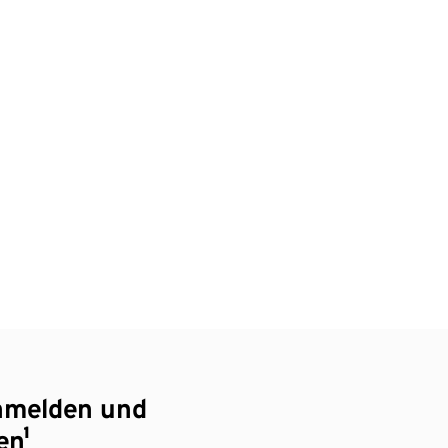
nmelden und
en¹