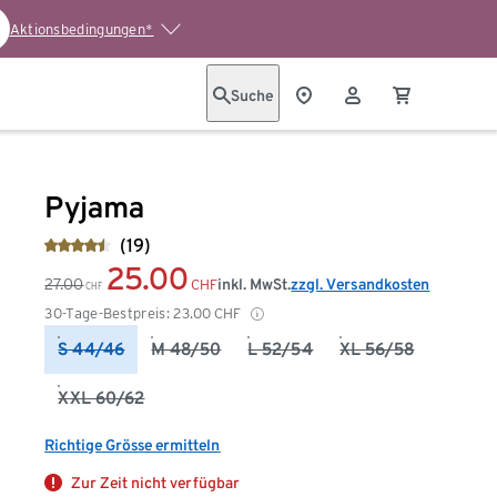
Aktionsbedingungen*
Suche
Pyjama
(19)
25.00
27.00
inkl. MwSt.
zzgl. Versandkosten
CHF
CHF
30-Tage-Bestpreis:
23.00
CHF
S 44/46
M 48/50
L 52/54
XL 56/58
XXL 60/62
Richtige Grösse ermitteln
Zur Zeit nicht verfügbar