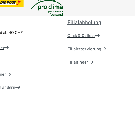
Filialabholung
nd ab 40 CHF
Click & Collect
en
Filialreservierung
Filialfinder
ner
e ändern