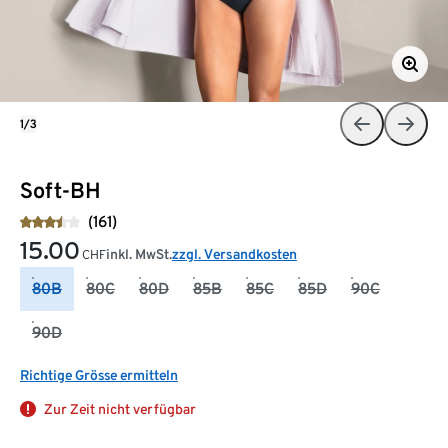
1/3
Soft-BH
(161)
15.00
inkl. MwSt.
zzgl. Versandkosten
CHF
80B
80C
80D
85B
85C
85D
90C
90D
Richtige Grösse ermitteln
Zur Zeit nicht verfügbar