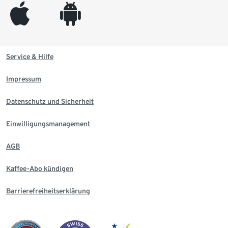
appleinc
android
Service & Hilfe
Impressum
Datenschutz und Sicherheit
Einwilligungsmanagement
AGB
Kaffee-Abo kündigen
Barrierefreiheitserklärung