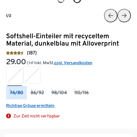
1/2
Softshell-Einteiler mit recyceltem
Material, dunkelblau mit Alloverprint
(187)
29.00
inkl. MwSt.
zzgl. Versandkosten
CHF
74/80
86/92
98/104
110/116
Richtige Grösse ermitteln
Zur Zeit nicht verfügbar