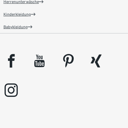
Herrenunterwäsche
Kinderkleidung
Babykleidung
facebook
youtube
pinterest
xing
instagram