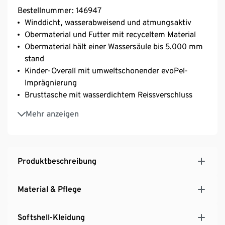
Bestellnummer: 146947
Winddicht, wasserabweisend und atmungsaktiv
Obermaterial und Futter mit recyceltem Material
Obermaterial hält einer Wassersäule bis 5.000 mm
stand
Kinder-Overall mit umweltschonender evoPel-
Imprägnierung
Brusttasche mit wasserdichtem Reissverschluss
Verstärkte Einsätze aus Oxford-Gewebe an Knie und
Mehr anzeigen
Gesäss
Elastische Fussstege
Elastisches Obermaterial für hohen Tragekomfort
und optimale Bewegungsfreiheit
Produktbeschreibung
Unterlegter, wasserdichter Reissverschluss mit
Kinnschutz
Material & Pflege
Beschreibbares Namensschild
Outdooranzug mit abknöpfbarer Kapuze
Softshell-Kleidung
Weiches, wärmendes Microfleecefutter