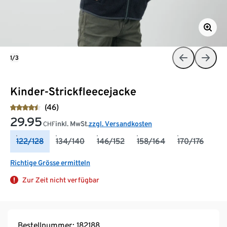
1/3
Kinder-Strickfleecejacke
(46)
29.95
inkl. MwSt.
zzgl. Versandkosten
CHF
122/128
134/140
146/152
158/164
170/176
Richtige Grösse ermitteln
Zur Zeit nicht verfügbar
Bestellnummer: 182188