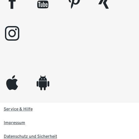
facebook
youtube
pinterest
xing
instagram
appleinc
android
Service & Hilfe
Impressum
Datenschutz und Sicherheit