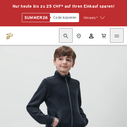
Nur heute bis zu 25 CHF* auf Ihren Einkauf sparen!
SUMMER26
Code kopieren
Hinweis*