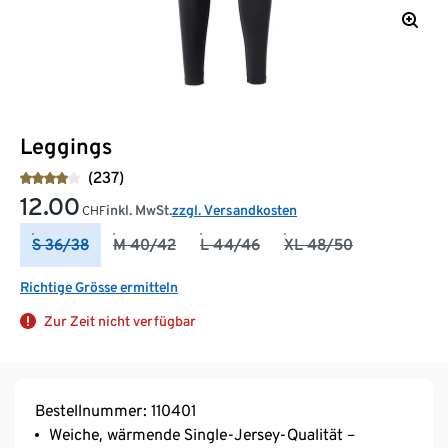
Leggings
(237)
12.00
inkl. MwSt.
zzgl. Versandkosten
CHF
S 36/38
M 40/42
L 44/46
XL 48/50
Richtige Grösse ermitteln
Zur Zeit nicht verfügbar
Bestellnummer: 110401
Weiche, wärmende Single-Jersey-Qualität –