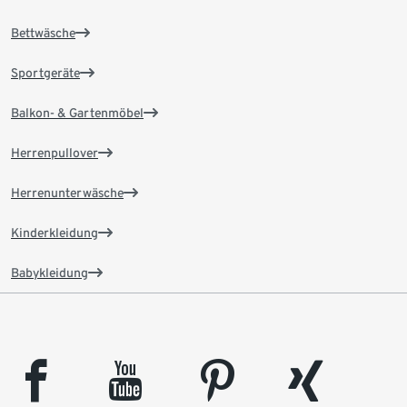
Bettwäsche
Sportgeräte
Balkon- & Gartenmöbel
Herrenpullover
Herrenunterwäsche
Kinderkleidung
Babykleidung
facebook
youtube
pinterest
xing