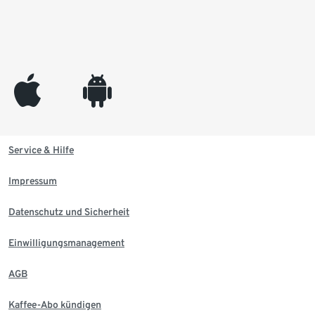
appleinc
android
Service & Hilfe
Impressum
Datenschutz und Sicherheit
Einwilligungsmanagement
AGB
Kaffee-Abo kündigen