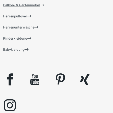
Balkon- & Gartenmöbel
Herrenpullover
Herrenunterwäsche
Kinderkleidung
Babykleidung
facebook
youtube
pinterest
xing
instagram