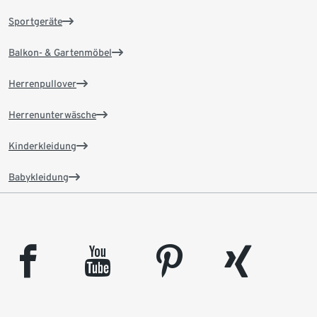
Sportgeräte
Balkon- & Gartenmöbel
Herrenpullover
Herrenunterwäsche
Kinderkleidung
Babykleidung
facebook
youtube
pinterest
xing