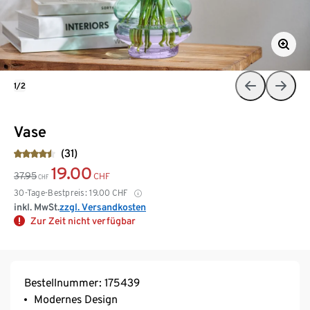
1/2
Vase
(31)
19.00
37.95
CHF
CHF
30-Tage-Bestpreis:
19.00
CHF
inkl. MwSt.
zzgl. Versandkosten
Zur Zeit nicht verfügbar
Bestellnummer: 175439
Modernes Design