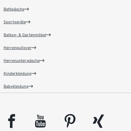
Bettwäsche
Sportgeräte
Balkon- & Gartenmöbel
Herrenpullover
Herrenunterwäsche
Kinderkleidung
Babykleidung
facebook
youtube
pinterest
xing