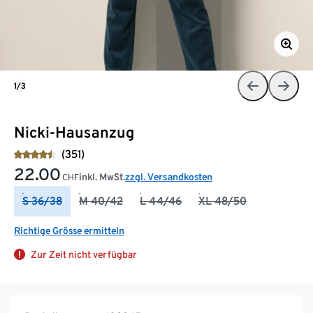
1/3
Nicki-Hausanzug
(351)
22.00
inkl. MwSt.
zzgl. Versandkosten
CHF
S 36/38
M 40/42
L 44/46
XL 48/50
Richtige Grösse ermitteln
Zur Zeit nicht verfügbar