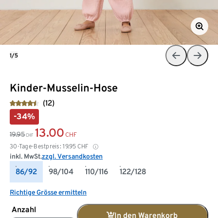
1/5
Kinder-Musselin-Hose
(12)
-34%
13.00
19.95
CHF
CHF
30-Tage-Bestpreis:
19.95
CHF
inkl. MwSt.
zzgl. Versandkosten
86/92
98/104
110/116
122/128
Richtige Grösse ermitteln
Anzahl
In den Warenkorb