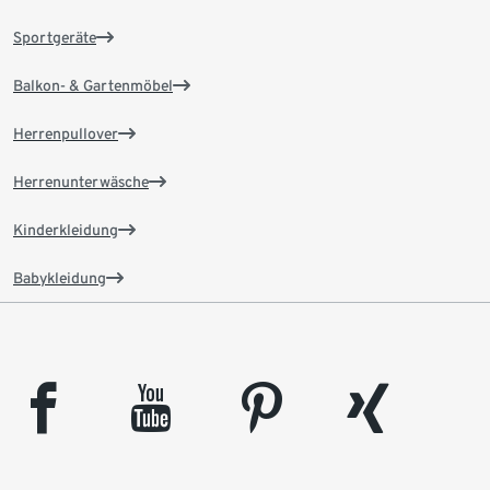
Sportgeräte
Balkon- & Gartenmöbel
Herrenpullover
Herrenunterwäsche
Kinderkleidung
Babykleidung
facebook
youtube
pinterest
xing