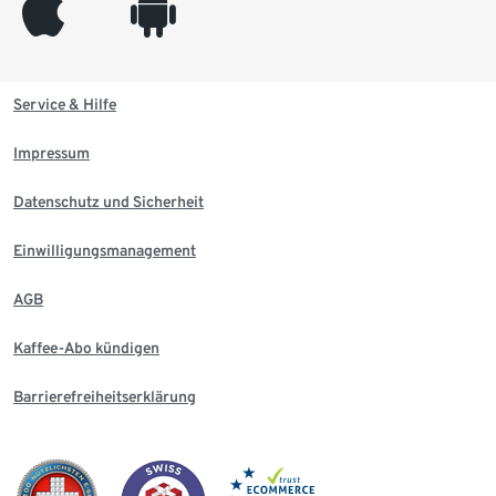
appleinc
android
Service & Hilfe
Impressum
Datenschutz und Sicherheit
Einwilligungsmanagement
AGB
Kaffee-Abo kündigen
Barrierefreiheitserklärung