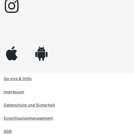
instagram
appleinc
android
Service & Hilfe
Impressum
Datenschutz und Sicherheit
Einwilligungsmanagement
AGB