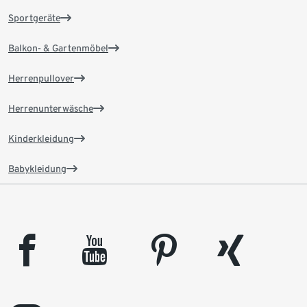
Sportgeräte
Balkon- & Gartenmöbel
Herrenpullover
Herrenunterwäsche
Kinderkleidung
Babykleidung
facebook
youtube
pinterest
xing