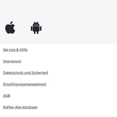
appleinc
android
Service & Hilfe
Impressum
Datenschutz und Sicherheit
Einwilligungsmanagement
AGB
Kaffee-Abo kündigen