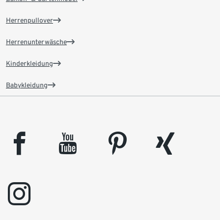
Herrenpullover
Herrenunterwäsche
Kinderkleidung
Babykleidung
facebook
youtube
pinterest
xing
instagram