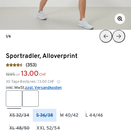
1/6
Sportradler, Alloverprint
(353)
13.00
19.95
CHF
CHF
30-Tage-Bestpreis:
13.00
CHF
inkl. MwSt.
zzgl. Versandkosten
XS 32/34
S 36/38
M 40/42
L 44/46
XL 48/50
XXL 52/54