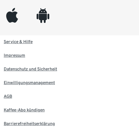
appleinc
android
Service & Hilfe
Impressum
Datenschutz und Sicherheit
Einwilligungsmanagement
AGB
Kaffee-Abo kündigen
Barrierefreiheitserklärung