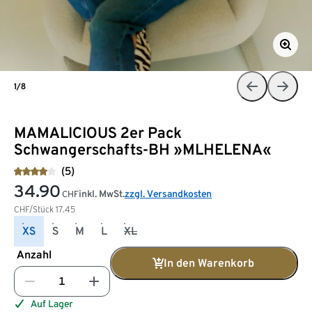
1/8
MAMALICIOUS 2er Pack
Schwangerschafts-BH »MLHELENA«
(5)
34.90
inkl. MwSt.
zzgl. Versandkosten
CHF
CHF/Stück
17.45
XS
S
M
L
XL
Anzahl
In den Warenkorb
Auf Lager