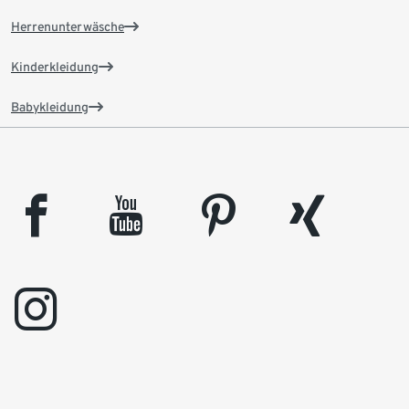
Herrenunterwäsche
Kinderkleidung
Babykleidung
facebook
youtube
pinterest
xing
instagram